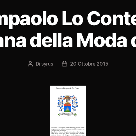
paolo Lo Conte
na della Moda d
Di
syrus
20 Ottobre 2015
Autore
Data
articolo
dell'articolo