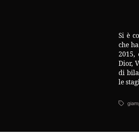
Si è c
che ha
2015, 
Dior, 
di bil
le sta
giam
Tag