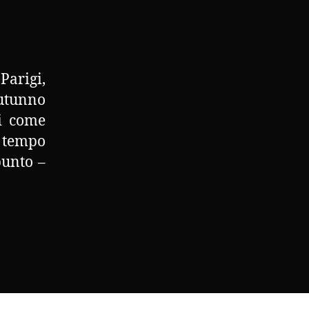
Parigi,
Autunno
ti come
n tempo
punto –