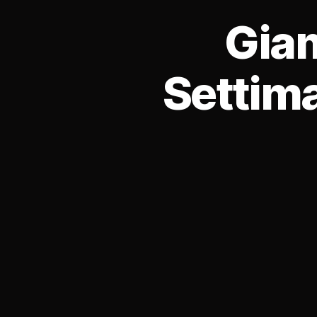
Giam
Settima