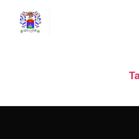
Barone
Giampaolo
Lo
Conte
Ta