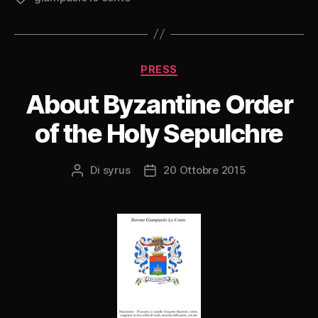
Categorie
PRESS
About Byzantine Order
of the Holy Sepulchre
Di
syrus
20 Ottobre 2015
Autore
Data
articolo
dell'articolo