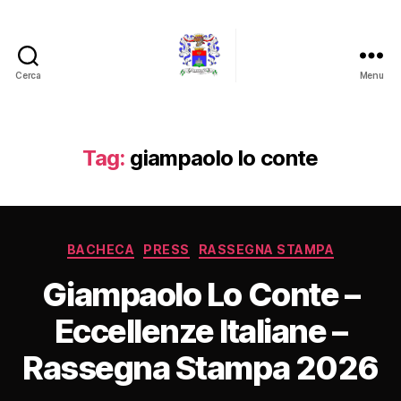
Cerca
Menu
Barone
Giampaolo
Lo
Conte
Tag:
giampaolo lo conte
Categorie
BACHECA
PRESS
RASSEGNA STAMPA
Giampaolo Lo Conte –
Eccellenze Italiane –
Rassegna Stampa 2026