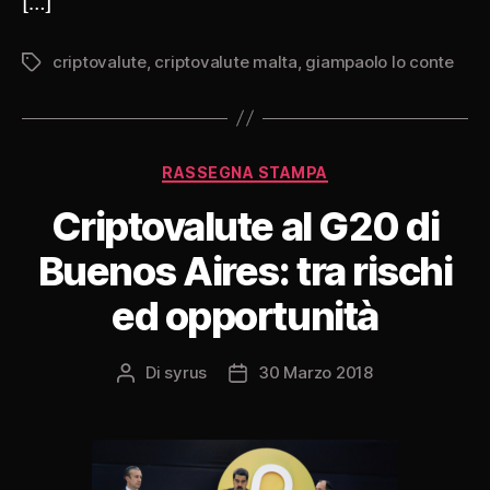
[…]
criptovalute
,
criptovalute malta
,
giampaolo lo conte
Tag
Categorie
RASSEGNA STAMPA
Criptovalute al G20 di
Buenos Aires: tra rischi
ed opportunità
Di
syrus
30 Marzo 2018
Autore
Data
articolo
dell'articolo