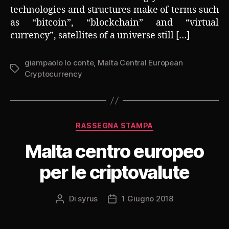
technologies and structures make of terms such
as “bitcoin”, “blockchain” and “virtual
currency”, satellites of a universe still […]
giampaolo lo conte
,
Malta Central European
Tag
Cryptocurrency
Categorie
RASSEGNA STAMPA
Malta centro europeo
per le criptovalute
Di
syrus
1 Giugno 2018
Autore
Data
articolo
dell'articolo