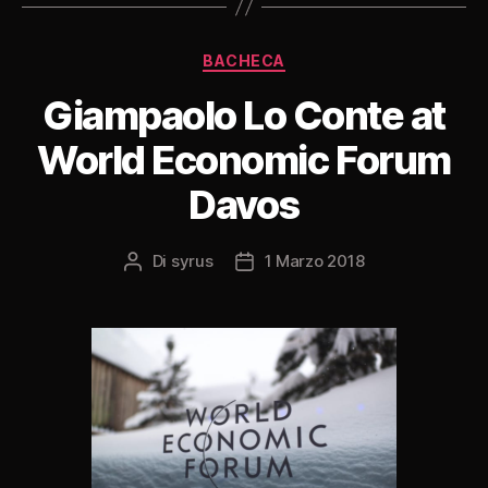
Categorie
BACHECA
Giampaolo Lo Conte at
World Economic Forum
Davos
Di
syrus
1 Marzo 2018
Autore
Data
articolo
dell'articolo