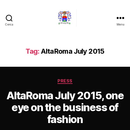
Cerca
Menu
Barone
Giampaolo
Lo
Conte
Tag:
AltaRoma July 2015
Categorie
PRESS
AltaRoma July 2015, one
eye on the business of
fashion