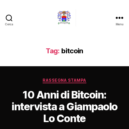
Cerca
Menu
Barone
Giampaolo
Lo
Conte
Tag:
bitcoin
Categorie
RASSEGNA STAMPA
10 Anni di Bitcoin:
intervista a Giampaolo
Lo Conte