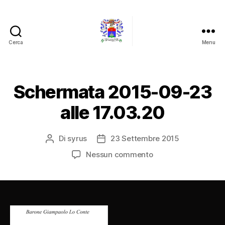
Cerca
Menu
Barone
Giampaolo
Lo
Conte
Schermata 2015-09-23
alle 17.03.20
Di
syrus
23 Settembre 2015
Autore
Data
articolo
dell'articolo
su
Nessun commento
Schermata
2015-
09-
23
alle
17.03.20