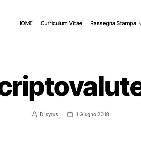
HOME
Curriculum Vitae
Rassegna Stampa
criptovalut
Di
syrus
1 Giugno 2018
Autore
Data
articolo
dell'articolo