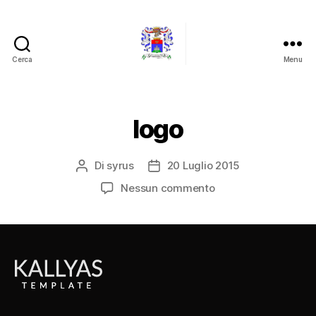
Cerca
Menu
Barone
Giampaolo
Lo
Conte
logo
Di
syrus
20 Luglio 2015
Autore
Data
articolo
dell'articolo
su
Nessun commento
logo