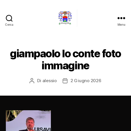
Cerca
Menu
Barone
Giampaolo
Lo
Conte
giampaolo lo conte foto
immagine
Di
alessio
2 Giugno 2026
Autore
Data
articolo
dell'articolo